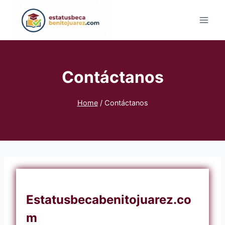
Skip
to
content
Contáctanos
Home
/
Contáctanos
Estatusbecabenitojuarez.co
m